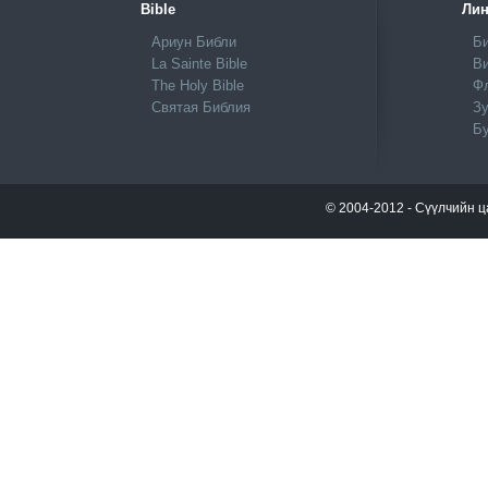
Bible
Лин
Ариун Библи
Би
La Sainte Bible
Ви
The Holy Bible
Ф
Святая Библия
Зу
Б
© 2004-2012 - Сүүлчийн ц