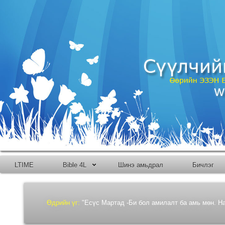
LTIME
Bible 4L
Шинэ амьдрал
Бичлэг
Өдрийн үг:
"Есүс Мартад -Би бол амилалт ба амь мөн. Над