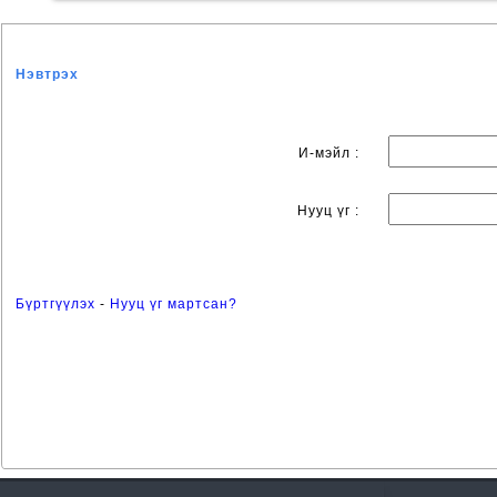
Нэвтрэх
И-мэйл :
Нууц үг :
Бүртгүүлэх
-
Нууц үг мартсан?