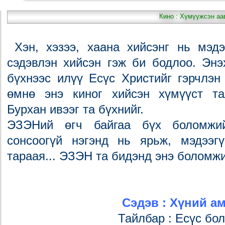
Кино : Хүмүүжсэн аа
Хэн, хэзээ, хаана хийсэнг нь мэд
сэдэвлэн хийсэн гэж би бодлоо. Эн
бүхнээс илүү Есүс Христийг гэрчлэн
өмнө энэ киног хийсэн хүмүүст та
Бурхан ивээг та бүхнийг.
ЭЗЭНий өгч байгаа бүх боломжи
сонсоогүй нэгэнд нь ярьж, мэдээг
тараая... ЭЗЭН та бидэнд энэ боломжи
Сэдэв : Хүний а
Тайлбар : Есүс бо