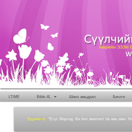
LTIME
Bible 4L
Шинэ амьдрал
Бичлэг
Өдрийн үг:
"Есүс Мартад -Би бол амилалт ба амь мөн. Над