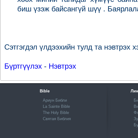
биш үзэж байсангүй шүү . Баярлал
Сэтгэгдэл үлдээхийн тулд та нэвтрэх х
Бүртгүүлэх
-
Нэвтрэх
Bible
Лин
Ариун Библи
Би
La Sainte Bible
Ви
The Holy Bible
Ф
Святая Библия
Зу
Б