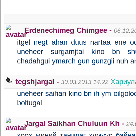
Erdenechimeg Chimgee -
06.12.2
itgel negt ahan duus nartaa ene od
uneheer surgamjtai kino bn sh
chadahgui ymarch gun gunzgii nuh an
tegshjargal -
Хариул
30.03.2013 14:22
uneheer saihan kino bn ih ym oilgolo
boltugai
Jargal Saikhan Chuluun Kh -
24.
хөөх миний танидаг хүмүүс байна